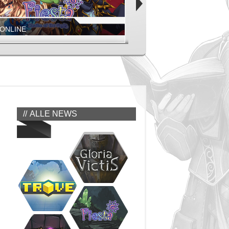
 ONLINE
FATE: REAWAKENED
CH DER GÖTTER IST GEÖFFNET!
NEUE DUNGEONS, MONSTER UN
FIESTA EUROPE
ALLE NEWS
FIESTA ONLINE
LICHSTE ZEIT DES JAHRES BEI RIFT IST DA!
UPDATE AUF LEVEL 145