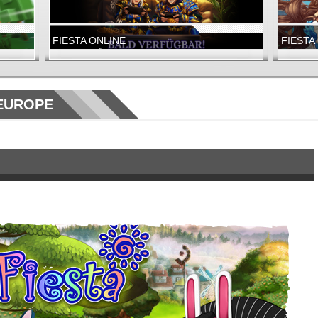
FIESTA ONLINE
FIESTA
BALD VERFÜGBAR!
DAS REI
FIESTA EUROPE
RIFT
 EUROPE
FIESTA ONLINE
RIFT
BENNY DER WEIHNACHTS-ELF ERWARTET DICH!
DIE FRÖH