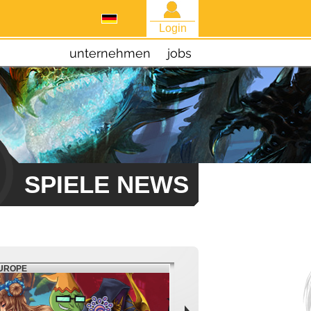
Login
unternehmen
jobs
SPIELE NEWS
EUROPE
FATE: REAWAKENED