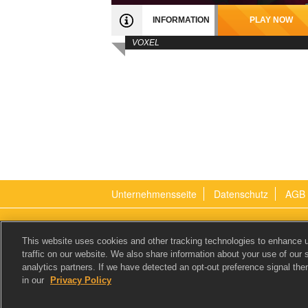
INFORMATION
PLAY NOW
VOXEL
Unternehmensseite
Datenschutz
AGB
gamigo AG
Vorstand:
This website uses cookies and other tracking technologies to enhance 
Behringstraße 16b
Wolfgang Duhr
traffic on our website. We also share information about your use of our s
22765 Hamburg
analytics partners. If we have detected an opt-out preference signal then 
Deutschland
in our
Privacy Policy