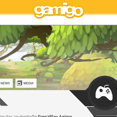
NEWS
MEDIA
ebe das zauberhafte
Free2Play Anime