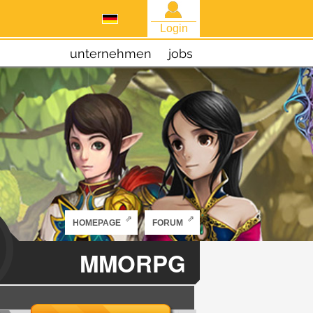
Login
unternehmen
jobs
HOMEPAGE
FORUM
MMORPG