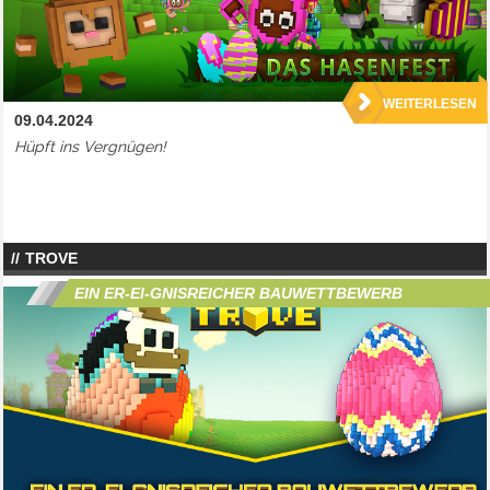
WEITERLESEN
09.04.2024
Hüpft ins Vergnügen!
TROVE
EIN ER-EI-GNISREICHER BAUWETTBEWERB