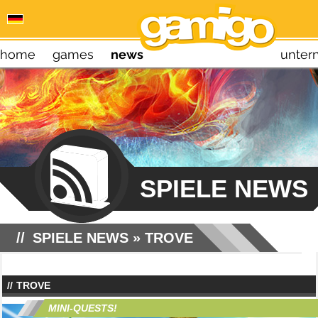
home
games
news
unte
SPIELE NEWS
SPIELE NEWS
» TROVE
TROVE
MINI-QUESTS!