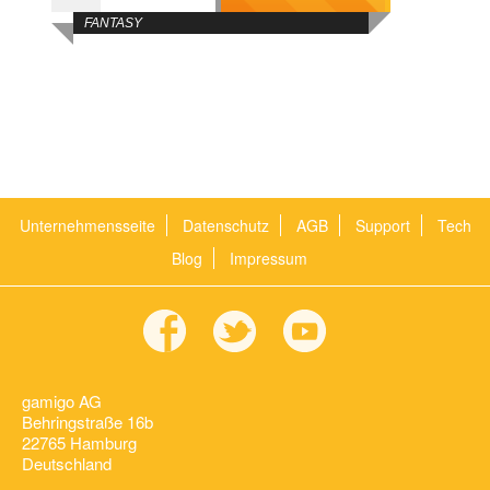
FANTASY
Unternehmensseite
Datenschutz
AGB
Support
Tech
Blog
Impressum
gamigo AG
Behringstraße 16b
22765 Hamburg
Deutschland