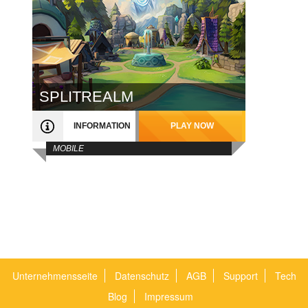
SPLITREALM
INFORMATION
PLAY NOW
MOBILE
Unternehmensseite
Datenschutz
AGB
Support
Tech
Blog
Impressum