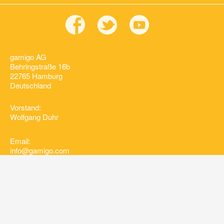
gamigo AG
Behringstraße 16b
22765 Hamburg
Deutschland
Vorstand:
Wolfgang Duhr
Email:
info@gamigo.com