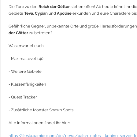
Die Tore zu den
Reich der Götter
stehen offen! Ab heute könnt ihr di
Gebiete
Teva
,
Cypian
und
Apoline
erkunden und eure Charaktere bis
Gefährliche Gegner, unbekannte Orte und große Herausforderungen e
der Götter
zu betreten?
Was erwartet euch:
- Maximallevel 140
- Weitere Gebiete
- Klassenfähigkeiten
- Quest Tracker
- Zusätzliche Monster Spawn Spots
Alle Informationen findet ihr hier:
https://fiesta.gamigo.com/de/news/patch_notes__kebing_server_l