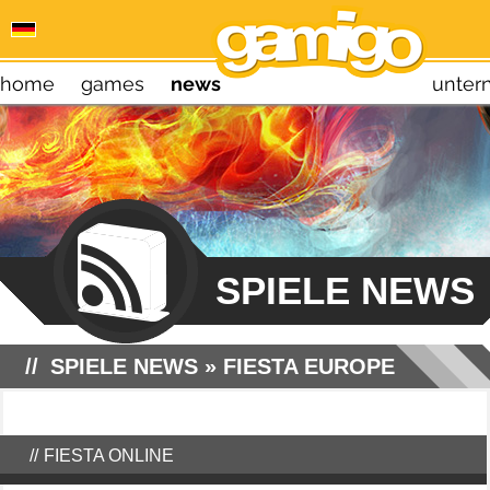
home
games
news
unte
SPIELE NEWS
SPIELE NEWS
»
FIESTA EUROPE
FIESTA ONLINE