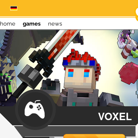
home
games
news
VOXEL