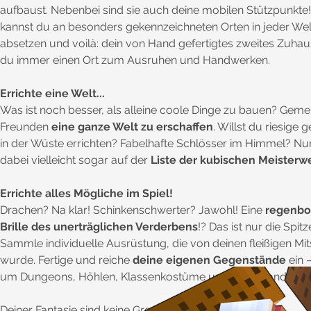
aufbaust. Nebenbei sind sie auch deine mobilen Stützpunkte
kannst du an besonders gekennzeichneten Orten in jeder Welt
absetzen und voilà: dein von Hand gefertigtes zweites Zuhaus
du immer einen Ort zum Ausruhen und Handwerken.
Errichte eine Welt...
Was ist noch besser, als alleine coole Dinge zu bauen? Gem
Freunden
eine ganze Welt zu erschaffen
. Willst du riesige
in der Wüste errichten? Fabelhafte Schlösser im Himmel? Nu
dabei vielleicht sogar auf der
Liste der kubischen Meisterw
Errichte alles Mögliche im Spiel!
Drachen? Na klar! Schinkenschwerter? Jawohl! Eine
regenbo
Brille des unerträglichen Verderbens
!? Das ist nur die Spit
Sammle individuelle Ausrüstung, die von deinen fleißigen Mits
wurde. Fertige und reiche
deine eigenen Gegenstände
ein 
um Dungeons, Höhlen, Klassenkostüme und mehr handeln.
Deiner Fantasie sind keine Grenzen gesetzt.