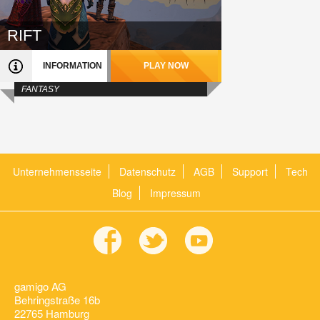
RIFT
INFORMATION
PLAY NOW
FANTASY
Unternehmensseite
Datenschutz
AGB
Support
Tech
Blog
Impressum
gamigo AG
Behringstraße 16b
22765 Hamburg