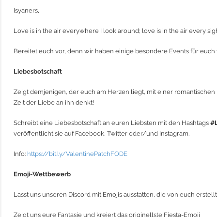
Isyaners,
Love is in the air everywhere I look around; love is in the air every si
Bereitet euch vor, denn wir haben einige besondere Events für euch 
Liebesbotschaft
Zeigt demjenigen, der euch am Herzen liegt, mit einer romantischen I
Zeit der Liebe an ihn denkt!
Schreibt eine Liebesbotschaft an euren Liebsten mit den Hashtags
#L
veröffentlicht sie auf Facebook, Twitter oder/und Instagram.
Info:
https://bit.ly/ValentinePatchFODE
Emoji-Wettbewerb
Lasst uns unseren Discord mit Emojis ausstatten, die von euch erstell
Zeigt uns eure Fantasie und kreiert das originellste Fiesta-Emoji