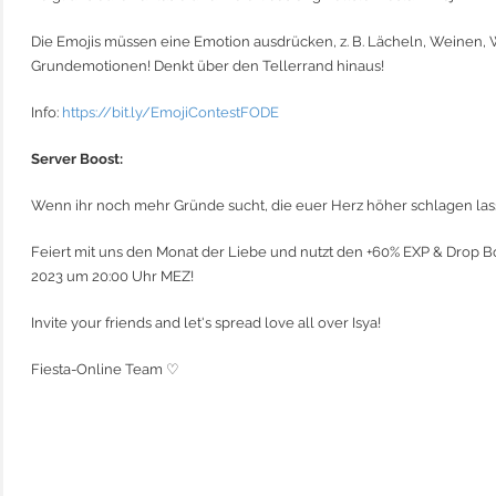
Die Emojis müssen eine Emotion ausdrücken, z. B. Lächeln, Weinen, W
Grundemotionen! Denkt über den Tellerrand hinaus!
Info:
https://bit.ly/EmojiContestFODE
Server Boost:
Wenn ihr noch mehr Gründe sucht, die euer Herz höher schlagen lass
Feiert mit uns den Monat der Liebe und nutzt den +60% EXP & Drop Bo
2023 um 20:00 Uhr MEZ!
Invite your friends and let's spread love all over Isya!
Fiesta-Online Team ♡