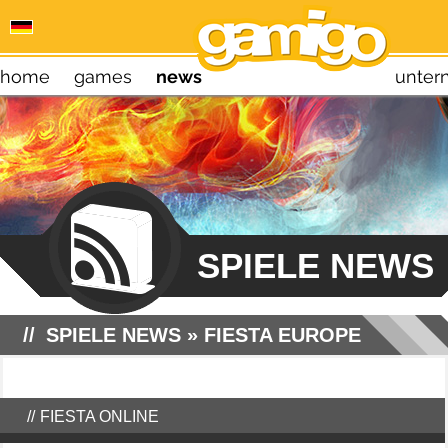
home
games
news
unte
SPIELE NEWS
SPIELE NEWS
»
FIESTA EUROPE
FIESTA ONLINE