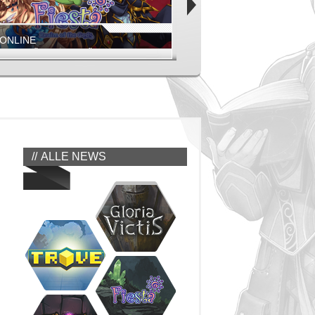
 ONLINE
FATE: REAWAKENED
CH DER GÖTTER IST GEÖFFNET!
NEUE DUNGEONS, MONSTER UN
FIESTA EUROPE
ALLE NEWS
FIESTA ONLINE
LICHSTE ZEIT DES JAHRES BEI RIFT IST DA!
UPDATE AUF LEVEL 145