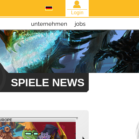
Login
unternehmen
jobs
SPIELE NEWS
EUROPE
FATE: REAWAKENED