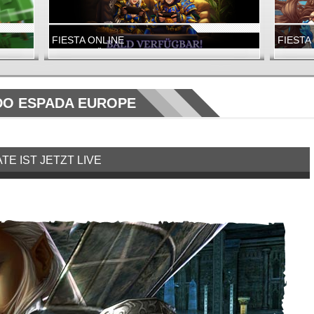
FIESTA ONLINE
FIESTA
BALD VERFÜGBAR!
DAS REI
FIESTA EUROPE
RIFT
O ESPADA EUROPE
E IST JETZT LIVE
FIESTA ONLINE
RIFT
BENNY DER WEIHNACHTS-ELF ERWARTET DICH!
DIE FRÖH