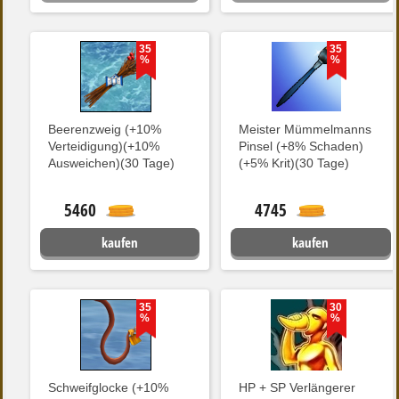
35
35
%
%
Beerenzweig (+10%
Meister Mümmelmanns
Verteidigung)(+10%
Pinsel (+8% Schaden)
Ausweichen)(30 Tage)
(+5% Krit)(30 Tage)
5460
4745
kaufen
kaufen
35
30
%
%
Schweifglocke (+10%
HP + SP Verlängerer