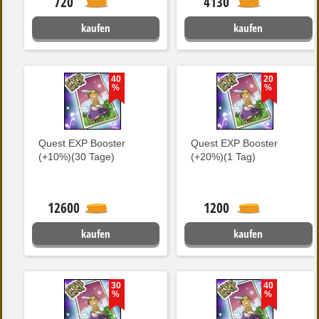
720
4130
kaufen
kaufen
40
20
%
%
Quest EXP Booster
Quest EXP Booster
(+10%)(30 Tage)
(+20%)(1 Tag)
12600
1200
kaufen
kaufen
30
40
%
%