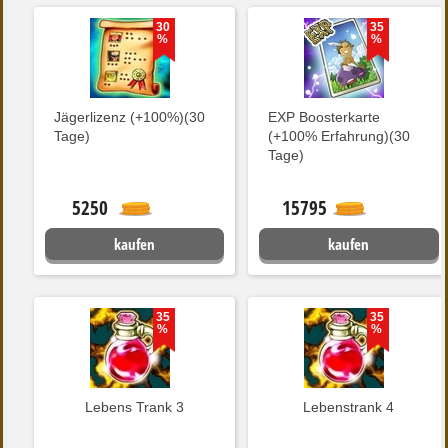
30
35
%
%
Jägerlizenz (+100%)(30
EXP Boosterkarte
Tage)
(+100% Erfahrung)(30
Tage)
5250
15795
kaufen
kaufen
35
35
%
%
Lebens Trank 3
Lebenstrank 4