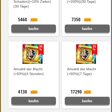
Schaden)(+10% Zielen)
(+100%)(30 Tage)
(30 Tage)
5460
7350
kaufen
kaufen
30
35
%
%
Amulett der Macht
Amulett der Macht
(+50%)(4 Stunden)
(+50%)(7 Tage)
4130
17290
kaufen
kaufen