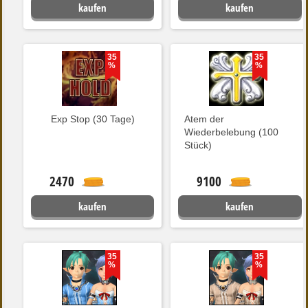
kaufen
kaufen
35
35
%
%
Exp Stop (30 Tage)
Atem der
Wiederbelebung (100
Stück)
2470
9100
kaufen
kaufen
35
35
%
%