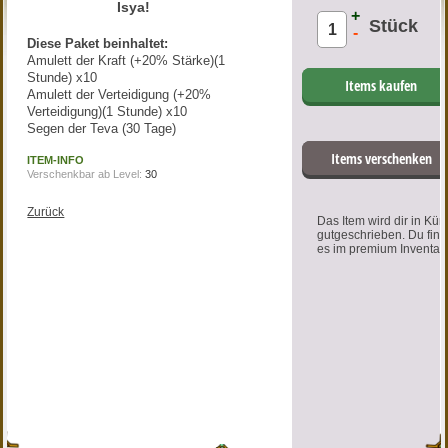
Isya!
+
Stück
-
Diese Paket beinhaltet:
Amulett der Kraft (+20% Stärke)(1
Stunde) x10
Items kaufen
Amulett der Verteidigung (+20%
Verteidigung)(1 Stunde) x10
Segen der Teva (30 Tage)
Items verschenken
ITEM-INFO
Verschenkbar ab Level:
30
Zurück
Das Item wird dir in Kür
gutgeschrieben. Du find
es im premium Inventar.