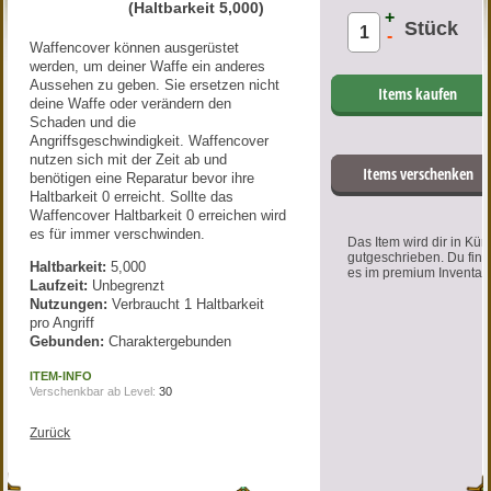
(Haltbarkeit 5,000)
+
Stück
-
Waffencover können ausgerüstet
werden, um deiner Waffe ein anderes
Aussehen zu geben. Sie ersetzen nicht
Items kaufen
deine Waffe oder verändern den
Schaden und die
Angriffsgeschwindigkeit. Waffencover
nutzen sich mit der Zeit ab und
Items verschenken
benötigen eine Reparatur bevor ihre
Haltbarkeit 0 erreicht. Sollte das
Waffencover Haltbarkeit 0 erreichen wird
es für immer verschwinden.
Das Item wird dir in Kür
gutgeschrieben. Du find
Haltbarkeit:
5,000
es im premium Inventar.
Laufzeit:
Unbegrenzt
Nutzungen:
Verbraucht 1 Haltbarkeit
pro Angriff
Gebunden:
Charaktergebunden
ITEM-INFO
Verschenkbar ab Level:
30
Zurück