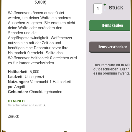
5,000)
+
Stück
-
Waffencover können ausgerüstet
werden, um deiner Waffe ein anderes
Aussehen zu geben. Sie ersetzen nicht
Items kaufen
deine Waffe oder verändern den
Schaden und die
Angriffsgeschwindigkeit. Waffencover
nutzen sich mit der Zeit ab und
Items verschenken
benötigen eine Reparatur bevor ihre
Haltbarkeit 0 erreicht. Sollte das
Waffencover Haltbarkeit 0 erreichen wird
es für immer verschwinden.
Das Item wird dir in Kür
gutgeschrieben. Du find
Haltbarkeit:
5,000
es im premium Inventar.
Laufzeit:
Unbegrenzt
Nutzungen:
Verbraucht 1 Haltbarkeit
pro Angriff
Gebunden:
Charaktergebunden
ITEM-INFO
Verschenkbar ab Level:
30
Zurück