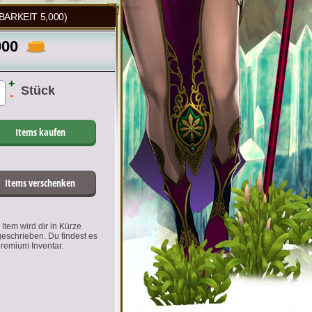
ARKEIT 5,000)
000
+
Stück
-
Items kaufen
Items verschenken
Item wird dir in Kürze
geschrieben. Du findest es
premium Inventar.