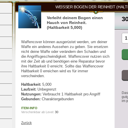
WEISSER BOGEN DER REINHEIT (HALTB
Verleiht deinem Bogen einen
3
Hauch von Reinheit.
(Haltbarkeit 5,000)
Waffencover können ausgerüstet werden, um deiner
Waffe ein anderes Aussehen zu geben. Sie ersetzen
nicht deine Waffe oder verändern den Schaden und
die Angriffsgeschwindigkeit. Waffencover nutzen sich
mit der Zeit ab und benötigen eine Reparatur bevor
ihre Haltbarkeit 0 erreicht. Sollte das Waffencover
Haltbarkeit 0 erreichen wird es für immer
verschwinden.
Haltbarkeit:
5,000
Laufzeit:
Unbegrenzt
Das 
Nutzungen:
Verbraucht 1 Haltbarkeit pro Angriff
gut
Gebunden:
Charaktergebunden
im 
ITEM-INFO
Verschenkbar ab Level:
30
Zurück