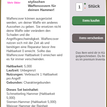
stylischen
Mehr Bilder
+
Waffencovern für
Stück
-
deinen Hammer!
Waffencover können ausgerüstet
Items kaufen
werden, um deiner Waffe ein anderes
Aussehen zu geben. Sie ersetzen nicht
deine Waffe oder verändern den
Schaden und die
Items verschenken
Angriffsgeschwindigkeit. Waffencover
nutzen sich mit der Zeit ab und
benötigen eine Reparatur bevor ihre
Haltbarkeit 0 erreicht. Sollte das
Das Item wird dir in Kür
Waffencover Haltbarkeit 0 erreichen wird
gutgeschrieben. Du find
es für immer verschwinden.
es im premium Inventar.
Haltbarkeit:
5,000
Laufzeit:
Unbegrenzt
Nutzungen:
Verbraucht 1 Haltbarkeit
pro Angriff
Gebunden:
Charaktergebunden
Dieses Set beinhaltet:
Schmetterling Hammer (Haltbarkeit
5,000)
Sternen-Hammer (Haltbarkeit 5,000)
Weisser Hammer der Reinheit