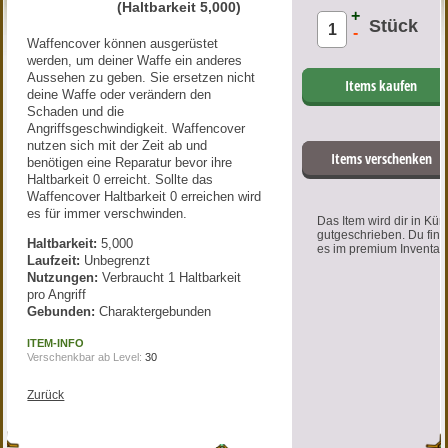
(Haltbarkeit 5,000)
+
Stück
-
Waffencover können ausgerüstet
werden, um deiner Waffe ein anderes
Aussehen zu geben. Sie ersetzen nicht
Items kaufen
deine Waffe oder verändern den
Schaden und die
Angriffsgeschwindigkeit. Waffencover
nutzen sich mit der Zeit ab und
Items verschenken
benötigen eine Reparatur bevor ihre
Haltbarkeit 0 erreicht. Sollte das
Waffencover Haltbarkeit 0 erreichen wird
es für immer verschwinden.
Das Item wird dir in Kür
gutgeschrieben. Du find
Haltbarkeit:
5,000
es im premium Inventar.
Laufzeit:
Unbegrenzt
Nutzungen:
Verbraucht 1 Haltbarkeit
pro Angriff
Gebunden:
Charaktergebunden
ITEM-INFO
Verschenkbar ab Level:
30
Zurück