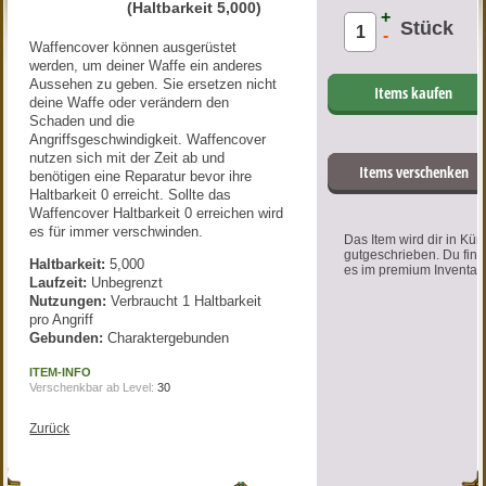
(Haltbarkeit 5,000)
+
Stück
-
Waffencover können ausgerüstet
werden, um deiner Waffe ein anderes
Aussehen zu geben. Sie ersetzen nicht
Items kaufen
deine Waffe oder verändern den
Schaden und die
Angriffsgeschwindigkeit. Waffencover
nutzen sich mit der Zeit ab und
Items verschenken
benötigen eine Reparatur bevor ihre
Haltbarkeit 0 erreicht. Sollte das
Waffencover Haltbarkeit 0 erreichen wird
es für immer verschwinden.
Das Item wird dir in Kür
gutgeschrieben. Du find
Haltbarkeit:
5,000
es im premium Inventar.
Laufzeit:
Unbegrenzt
Nutzungen:
Verbraucht 1 Haltbarkeit
pro Angriff
Gebunden:
Charaktergebunden
ITEM-INFO
Verschenkbar ab Level:
30
Zurück