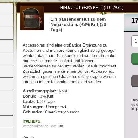
NINJA HUT (+3% KRIT)(30 TAGE)
Ein passender Hut zu dem
1
Ninjakostüm. (+3% Krit)(30
Tage)
Accessoires sind eine großartige Ergänzung zu
Kostümen und mehrere können gleichzeitig getragen
werden, damit die Boni kombiniert werden. Sie haben
nur eine bestimmte Laufzeit und können
währenddessen so genutzt werden, wie du möchtest.
Zusätzlich geben sie dir einen Bonus. Accessoires,
welche am gleichen Charakterplatz getragen werden,
können nicht miteinander kombiniert werden.
Ausrüstungsplatz:
Kopf
Bonus:
+3% Krit
Das 
Laufzeit:
30 Tage
gut
Nutzungen:
Unbegrenzt
im 
Gebunden:
Charaktergebunden
ITEM-INFO
Verschenkbar ab Level:
30
Zurück