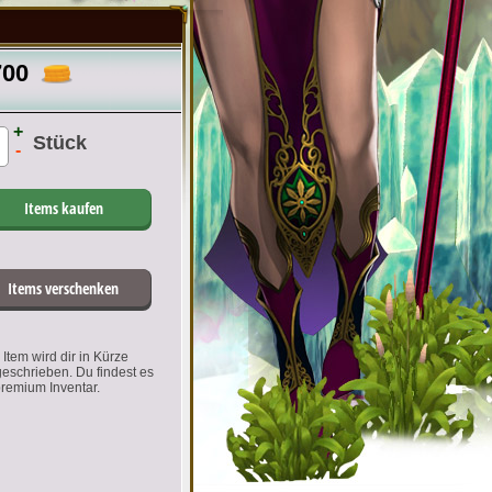
700
+
Stück
-
Items kaufen
Items verschenken
Item wird dir in Kürze
geschrieben. Du findest es
premium Inventar.