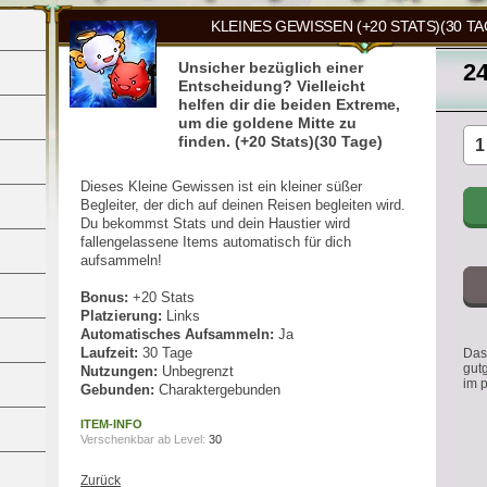
KLEINES GEWISSEN (+20 STATS)(30 TA
Unsicher bezüglich einer
2
Entscheidung? Vielleicht
helfen dir die beiden Extreme,
um die goldene Mitte zu
finden. (+20 Stats)(30 Tage)
Dieses Kleine Gewissen ist ein kleiner süßer
Begleiter, der dich auf deinen Reisen begleiten wird.
Du bekommst Stats und dein Haustier wird
fallengelassene Items automatisch für dich
aufsammeln!
Bonus:
+20 Stats
Platzierung:
Links
Automatisches Aufsammeln:
Ja
Laufzeit:
30 Tage
Das 
gut
Nutzungen:
Unbegrenzt
im 
Gebunden:
Charaktergebunden
ITEM-INFO
Verschenkbar ab Level:
30
Zurück