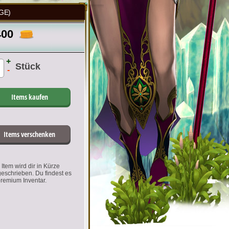
GE)
400
+
Stück
-
Items kaufen
Items verschenken
Item wird dir in Kürze
geschrieben. Du findest es
premium Inventar.