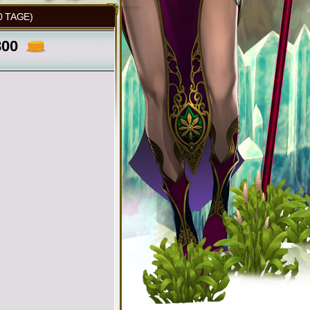
 TAGE)
800