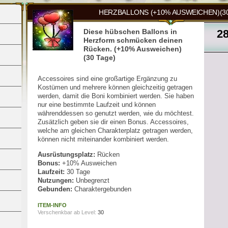
HERZBALLONS (+10% AUSWEICHEN)(30
Diese hübschen Ballons in
2
Herzform schmücken deinen
Rücken. (+10% Ausweichen)
(30 Tage)
Accessoires sind eine großartige Ergänzung zu
Kostümen und mehrere können gleichzeitig getragen
werden, damit die Boni kombiniert werden. Sie haben
nur eine bestimmte Laufzeit und können
währenddessen so genutzt werden, wie du möchtest.
Zusätzlich geben sie dir einen Bonus. Accessoires,
welche am gleichen Charakterplatz getragen werden,
können nicht miteinander kombiniert werden.
Ausrüstungsplatz:
Rücken
Bonus:
+10% Ausweichen
Laufzeit:
30 Tage
Nutzungen:
Unbegrenzt
Gebunden:
Charaktergebunden
ITEM-INFO
Verschenkbar ab Level:
30