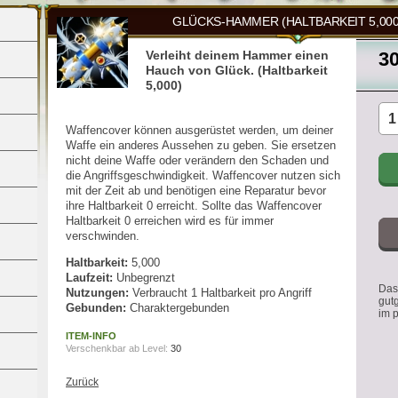
GLÜCKS-HAMMER (HALTBARKEIT 5,000
Verleiht deinem Hammer einen
3
Hauch von Glück. (Haltbarkeit
5,000)
Waffencover können ausgerüstet werden, um deiner
Waffe ein anderes Aussehen zu geben. Sie ersetzen
nicht deine Waffe oder verändern den Schaden und
die Angriffsgeschwindigkeit. Waffencover nutzen sich
mit der Zeit ab und benötigen eine Reparatur bevor
ihre Haltbarkeit 0 erreicht. Sollte das Waffencover
Haltbarkeit 0 erreichen wird es für immer
verschwinden.
Haltbarkeit:
5,000
Laufzeit:
Unbegrenzt
Das 
Nutzungen:
Verbraucht 1 Haltbarkeit pro Angriff
gut
Gebunden:
Charaktergebunden
im 
ITEM-INFO
Verschenkbar ab Level:
30
Zurück