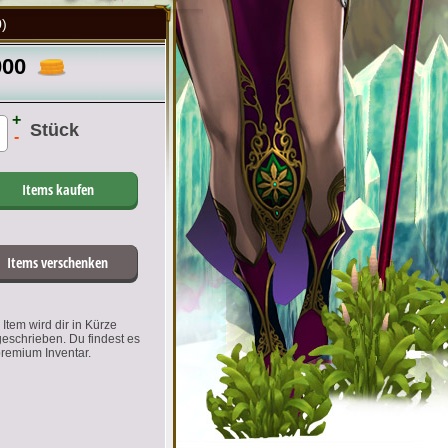
)
000
+
Stück
-
Items kaufen
Items verschenken
Item wird dir in Kürze
geschrieben. Du findest es
premium Inventar.