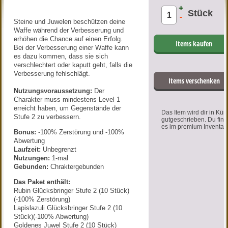
+
Stück
-
Steine und Juwelen beschützen deine
Waffe während der Verbesserung und
erhöhen die Chance auf einen Erfolg.
Items kaufen
Bei der Verbesserung einer Waffe kann
es dazu kommen, dass sie sich
verschlechtert oder kaputt geht, falls die
Verbesserung fehlschlägt.
Items verschenken
Nutzungsvoraussetzung:
Der
Charakter muss mindestens Level 1
erreicht haben, um Gegenstände der
Das Item wird dir in Kür
Stufe 2 zu verbessern.
gutgeschrieben. Du find
es im premium Inventar.
Bonus:
-100% Zerstörung und -100%
Abwertung
Laufzeit:
Unbegrenzt
Nutzungen:
1-mal
Gebunden:
Chraktergebunden
Das Paket enthält:
Rubin Glücksbringer Stufe 2 (10 Stück)
(-100% Zerstörung)
Lapislazuli Glücksbringer Stufe 2 (10
Stück)(-100% Abwertung)
Goldenes Juwel Stufe 2 (10 Stück)